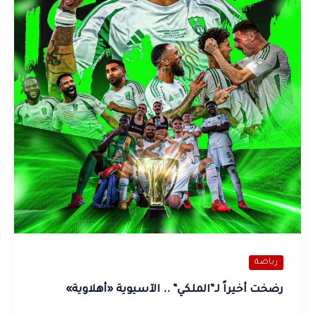
رياضة
رضخت أخيراً لـ”الملكي” .. الآسيوية «أهلاوية»