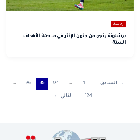
رياضة
برشلونة ينجو من جنون الإنتر في ملحمة الأهداف
الستة
→
السابق
1
…
94
95
96
…
124
التالي
←