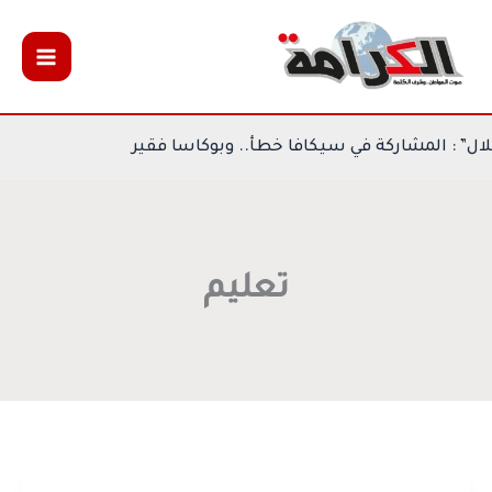
خطي
لى
لمحتوى
رة الهلال” : المشاركة في سيكافا خطأ.. وبوكاسا فقير
تعليم