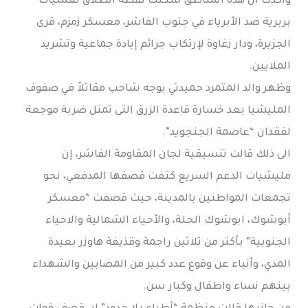
وأكدت أن هذه المناطق شكلت نقطة انطلاق لعمليات
بربرية ضد الأبرياء في جنوب الفاشر، معسكر زمزم، قرى
الجزيرة، ودار زغاوة لإرتكاب جرائم إبادة جماعية وتشريد
الملايين.
وظهر والد المتمرد حميدتي بوجه شاحب مقاتلاً في صفوف
المليشيا بعد خسارة قاعدة الزرق التى تمثل ضربة موجعة
لفقدان “عاصمة الجنجويد”.
الى ذلك قالت تنسيقية لجان المقاومة الفاشر، إن
مليشيات الدعم السريع كثفت قصفها المدفعي، نحو
تجمعات المواطنين بالمدينة، حيث قصفت “معسكر
أبوشوك، ابوشوك الحلة، والأحياء الشمالية والاحياء
الجنوبية” بأكثر من ثلاثين راجمة وقذيفة هاوزر بعيدة
المدي، وأنباء عن وقوع عدد كبير من المصابين والشهداء
بينهم نساء واطفال وكبار سن.