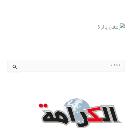
ا
ل
ب
ح
ث
ع
ن
: