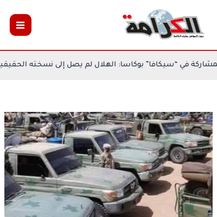
خطي
لى
لمحتوى
د مكتسبات المشاركة في “سيكافا” بوكاسا: الهلال لم يصل إلى ن