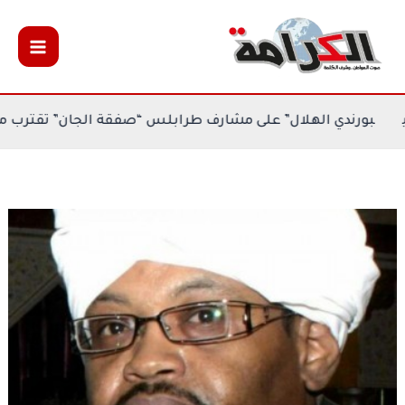
خطي
لى
لمحتوى
ع الرديف في كيغالي
بورندي الهلال” على مشارف طرابلس “صفق