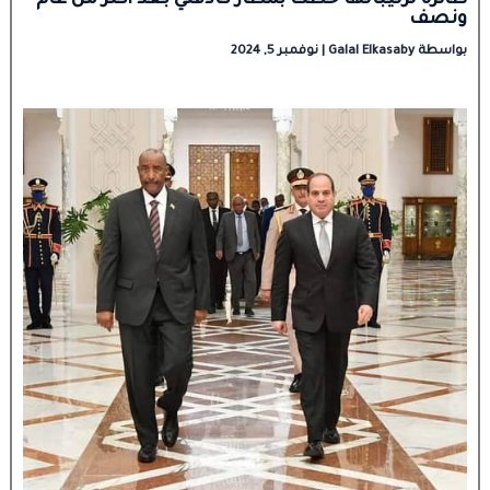
طائرة ترتيباتها حطت بمطار كادقلي بعد أكثر من عام
ونصف
بواسطة
Galal Elkasaby
|
نوفمبر 5, 2024