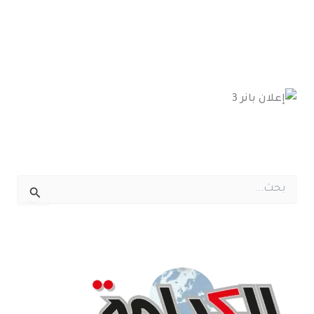
ا
ل
ب
ح
ث
ع
ن
: