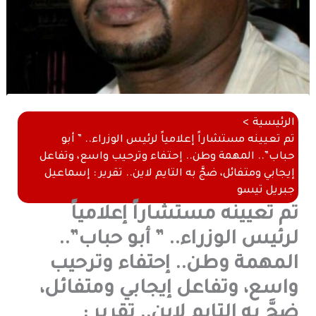
الرئيسية
تم تعيينه مستشاراً إعلامياً لرئيس الوزراء.. ” أبو
حباب”.. المهمة وطن.. إحتفاء وترحيب واسع، وتفاعل
إيجابي ومتفائل، ضجَّ به التايم لاين.. تقرير : إسماعيل
جبريل تيسو
تم تعيينه مستشاراً إعلامياً
لرئيس الوزراء.. ” أبو حباب”..
المهمة وطن.. إحتفاء وترحيب
واسع، وتفاعل إيجابي ومتفائل،
ضجَّ به التايم لاين.. تقرير :