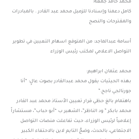
محمد حامد جمعة:
كامل دعمنا وإسنادنا للزميل محمد عبد القادر . بالمبادرات
والمقترحات والنصح
أسامة عبدالماجد: من المتوقع اسهام التعيين في تطوير
التواصل الاعلامي لمكتب رئيس الوزراء
محمد عثمان ابراهيم:
بهذه الحيثيات يقول محمد عبدالقادر بصوت عالٍ: “أنا
جورنالجي ناجح.”
باهتمام بالغ حظي قرار تعيين الأستاذ محمد عبد القادر
محمد بابكر ” ود الناظر”، الشهير ب “أبو حباب”، مستشاراً
إعلامياً لرئيس الوزراء، حيث تفاعلت منصات التواصل
الاجتماعي، بالحدث، وضجَّ التايم لاين بالاحتفاء الكبير