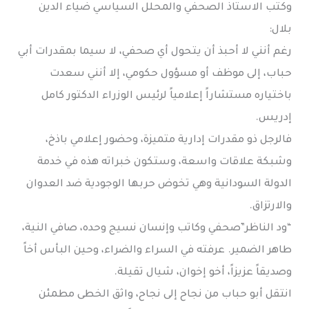
وكتب الاستاذ الصحفي والمحلل السياسي ضياء الدين
بلال:
رغم أنني لا أحبذ أن يتحول أي صحفي، لا سيما بمقدرات أبي
حباب، إلى موظف أو مسؤول حكومي، إلا أنني سعدت
باختياره مستشاراً إعلامياً لرئيس الوزراء الدكتور كامل
إدريس.
فالرجل ذو مقدرات إدارية متميزة، وحضور إعلامي باذخ،
وشبكة علاقات واسعة، وستكون خبراته هذه في خدمة
الدولة السودانية وهي تخوض حربها الوجودية ضد العدوان
والارتزاق.
“ود الناظر”صحفي وكاتب وإنسان نسيج وحده، صافي النية،
طاهر الضمير. عرفته في السراء والضراء، وحين البأس أخاً
وصديقاً عزيزاً، أخو إخوان، شيال تقيلة.
انتقل أبو حباب من نجاح إلى نجاح، واثق الخطى مطمئن