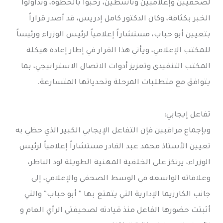
لصحفيين وإعلاميين وناشطين، رحبوا بالخطوة، وتداولوا
الخبر بكثافة، وكان الدكتور كامل إدريس، قد أصدر قراراً
بتعيين أبو حباب، مستشاراً إعلامياً لرئيس الوزراء ورئيساً
للمكتب الإعلامي، ويأتي هذا القرار في إطار إعادة هيكلة
المكتب التنفيذي وتعزيز أدوات الاتصال الاستراتيجي، بما
يتوافق مع متطلبات المرحلة وتحدياتها المتسارعة.
تفاعل إيجابي:
وبإجماع مراقبين فإن التفاعل الإيجابي الكبير الذي حظي به
تعيين الأستاذ محمد عبد القادر مستشاراً إعلامياً لرئيس
الوزراء، يرتكز على الخلفية المهنية الطويلة لود الناظر،
وعلاقاته الواسعة في الوسط الصحفي والإعلامي، إلى
جانب الكارزيما الإدارية التي يتمتع بها ” أبو حباب” والتي
أثبتت حضورها الفاعل منذ قيادته لصحيفتي الرأي العام و