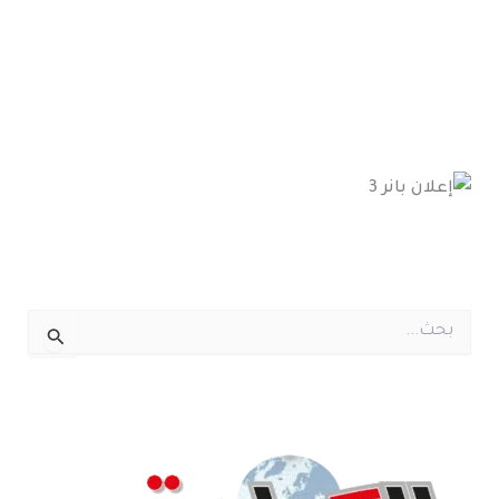
ا
ل
ب
ح
ث
ع
ن
: