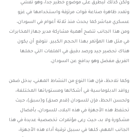
ولكن كذلك ليطرق على موضوع خطير جداً، وهو تفشي
وتمدد ظاهرة صناعة قوات مرتزقة واستخدامها في غزو
عسكري مباشر كما يحدث منذ ثلاثة أعوام في السودان،
ومن هذا الجانب تتضح أهمية مشاركة مدير جهاز المخابرات
في مثل هذا المؤتمر بهذا الحجم الكبير. نتوقع أن يكون
هناك تحضير جيد ورصد دقيق في الملفات التي حملها
الفريق مفضل وهو يدافع عن السودان.
وكما نلاحظ، فإن هذا النوع من النشاط المهني، يدخل ضمن
روافد الدبلوماسية في أشكالها ومستوياتها المختلفة،
ولحسن الحظ، فإن للسودان (قدم صدق) و(سبق)، حيث
تحتفظ هذه الأجهزة في هذه البلاد، للسودان، بأفضال
مشكورة ولا بد، حيث رعى مؤتمرات تخصصية عديدة في هذا
الجانب المهم، كلها في سبيل ترقية أداء هذه الأجهزة،