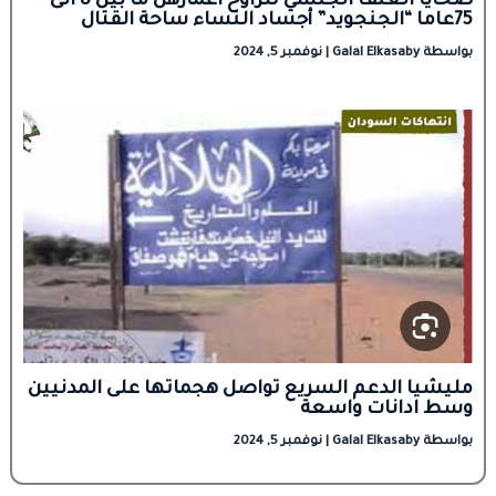
ضحايا العنف الجنسي تتراوح اعمارهن ما بين 8 الى
75عاما “الجنجويد” أجساد النساء ساحة القتال
بواسطة
Galal Elkasaby
|
نوفمبر 5, 2024
مليشيا الدعم السريع تواصل هجماتها على المدنيين
وسط ادانات واسعة
بواسطة
Galal Elkasaby
|
نوفمبر 5, 2024