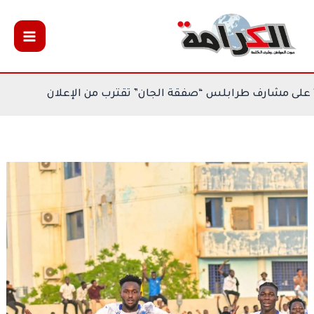
خطي
لى
لمحتوى
بورندي الهلال” على مشارف طرابلس “صفقة الجان” تقترب من الإ