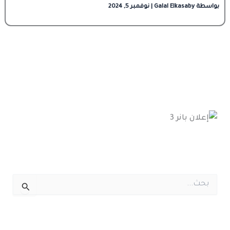
بواسطة
Galal Elkasaby
|
نوفمبر 5, 2024
ا
ل
ب
ح
ث