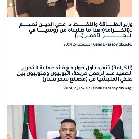
وزير الطـــــــاقة والنفــــــــط د. محي الديـــن نعيــــــم
لـ(الكـــــــرامة):هذا ما طلبناه من روسيـــــــا في
البحـــــــــــــــــــر الأحمـــر (….)
بواسطة
Galal Elkasaby
|
ديسمبر 5, 2024
(الكرامة) تنفرد بأول حوار مع قائد عملية التحرير
العميد عبدالرحمن حريكة: اثيوبيون وجنوبيون بين
هلكي المليشيا فى (مصنع سكر سنار)
بواسطة
Galal Elkasaby
|
ديسمبر 7, 2024