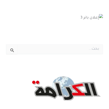
ا
ل
ب
ح
ث
ع
ن
: