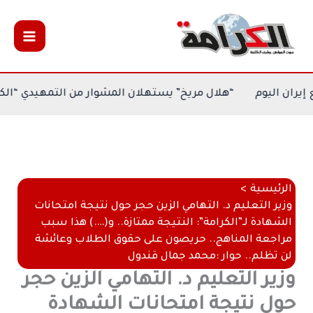
خطي
لى
لمحتوى
اف المفاوضات مع إيران اليوم
“هلال مريخ” يستهلان المشوار 
الرئيسية
وزير التعليم د. التهامي الزين حجر حول نتيجة امتحانات
الشهادة لـ”الكرامة”: النتيجة ممتازة.. و(….) هذا سبب
مراجعة المناهج.. حريصون على حقوق الطلاب وعائشة
لن تظلم.. حوار :محمد جمال قندول
وزير التعليم د. التهامي الزين حجر
حول نتيجة امتحانات الشهادة