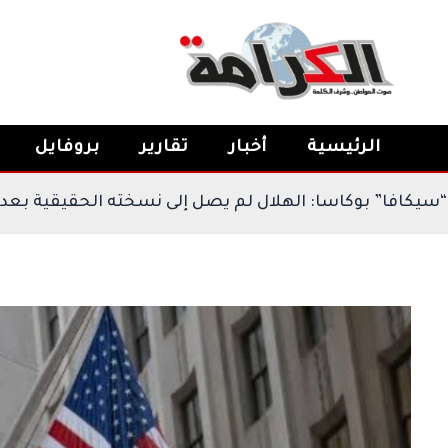
خطي
لى
لمحتوى
الرئيسية
أخبار
تقارير
بروفايل
 المشاركة في “سيكافا” بوكاسا: الهلال لم يصل إلى نسخت