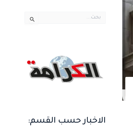
ا
ل
ب
ح
ث
ع
ن
:
الاخبار حسب القسم: