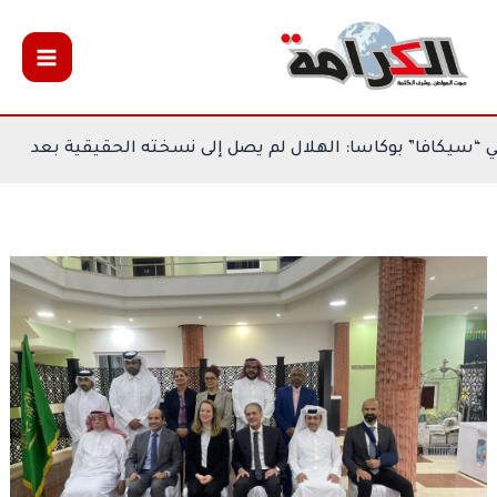
خطي
لى
لمحتوى
المشاركة في “سيكافا” بوكاسا: الهلال لم يصل إلى نسخته الحقي