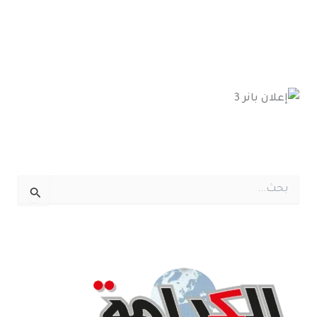
ا
ل
ب
ح
ث
ع
ن
: