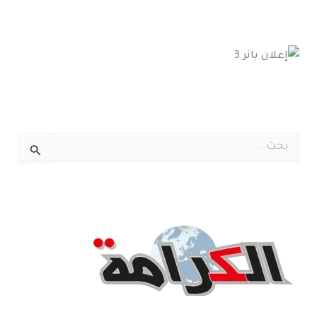
ا
ل
ب
ح
ث
ع
ن
: