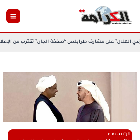
خطي
لى
لمحتوى
 كيغالي
بورندي الهلال” على مشارف طرابلس “صفقة الجان” تق
الرئيسية