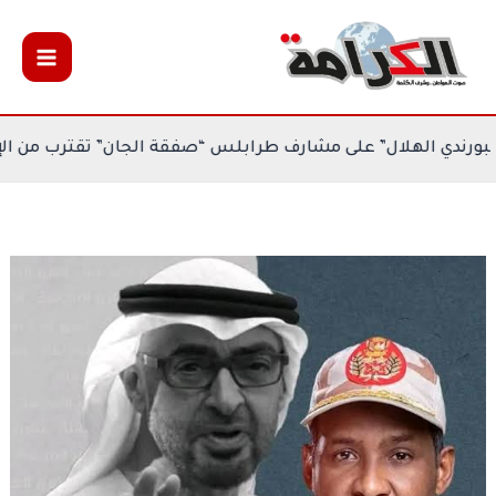
خطي
لى
لمحتوى
يف في كيغالي
بورندي الهلال” على مشارف طرابلس “صفقة الجا