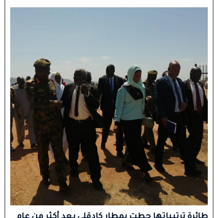
طائرة ترتيباتها حطت بمطار كادقلي بعد أكثر من عام