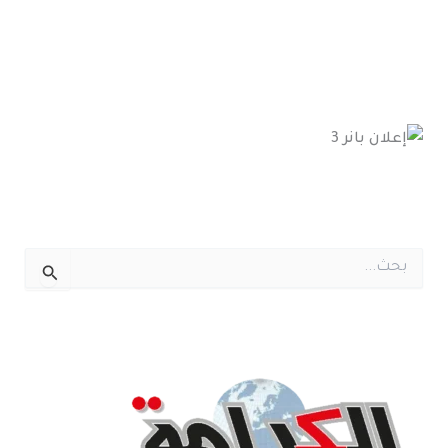
ا
ل
ب
ح
ث
ع
ن
: