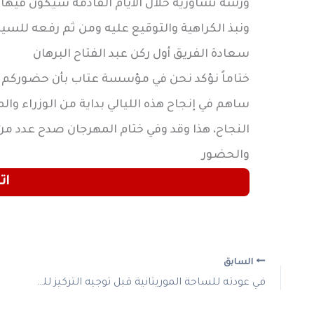
ورشة تشاورية خلال الأيام القادمة سيكون فيها 
ونبذ الكراهية والتوقيع عليه ومن ثم رفعه للس
سعادة الفريق أول ركن عبد الفتاح البرهان
ختاماً نؤكد نحن في مؤسسة عتاب بأن حضوركم ا
ساهم في إنجاح هذه الليالي بداية من الوزراء وال
النجاح، هذا وقد وفي ختام المهرجان صدح عدد من
والحضور
ات
السابق
في عودته للساحة الموريتانية قبل توجيه التركيز للمواجهة القارية الهلال يستهدف إنهاء العام بالانتصار على الشمال