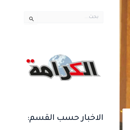
ا
ل
ب
ح
ث
ع
ن
:
الاخبار حسب القسم: