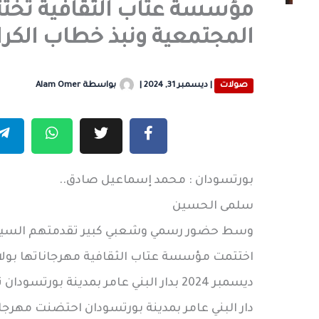
مؤسسة عتاب الثقافية تختت
المجتمعية ونبذ خطاب الكرا
صولات
|
ديسمبر 31, 2024
|
بواسطة
Alam Omer
بورتسودان : محمد إسماعيل صادق..
سلمى الحسين
وسط حضور رسمي وشعبي كبير تقدمتهم السيدة سا
ديسمبر 2024 بدار البني عامر بمدينة بورتسودان تحت شعار وطن آمن ومجتمع متضامن
دار البني عامر بمدينة بورتسودان احتضنت مهرجا