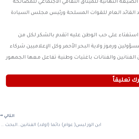
الصيغة النهائية للميثاق الثقافي الاجتماعي للمصالحة
يد القائد العام للقوات المسلحة ورئيس مجلس السيادة
ستفتاء على حب الوطن عليه اتقدم بالشكر لكل من
مسؤولين ورموز ولاية البحر الأحمر وكل الإعلاميين شركاء
 الفنانين والفنانات باغتيات وطنية تفاعل معها الجمهور
رك تعليقاً
التالي
ابن الوز ليس( عوام) دائما (اولاد) الفنانين…البحث عن (بصمة).!