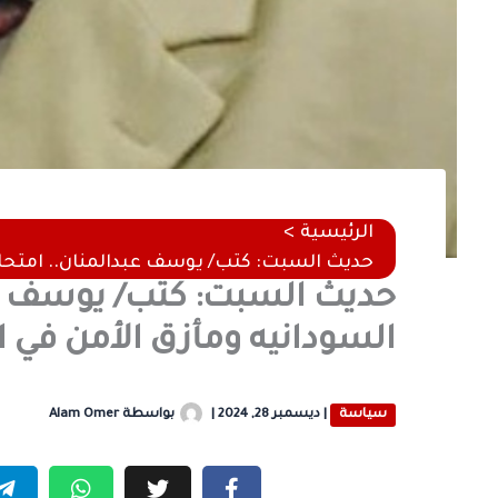
الرئيسية
حديث السبت: كتب/ يوسف عبدالمنان.. امتحان
حديث السبت: كتب/ يوسف عب
السودانيه ومأزق الأمن في 
سياسة
|
ديسمبر 28, 2024
|
بواسطة
Alam Omer