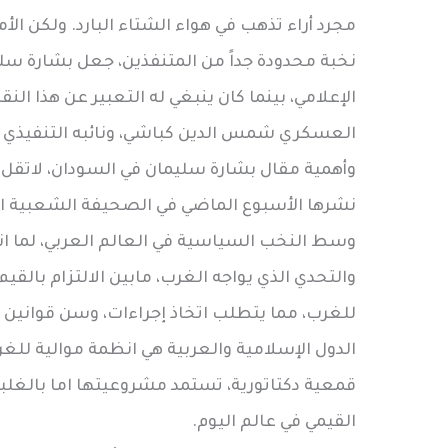
مجرد أراء تذهب في هواء الشتاء البارد. ولكن ال
نخبة محدودة جداً من المتنفذين، جعل بشارة سلي
الإعلامي، بينما كان ينبغي له التعبير عن هذا النق
العسكري شمس الدين كباشي، ونائبه التنفيذي ما
وأهمية مقال بشارة سليمان في السودان، لاتقل عن
نشرها الأسبوع الماضي في الصحيفة الشعبية الأ
وسط النخب السياسية في العالم العربي، لما انط
والتحدي الذي يواجه الغرب، مابين الالتزام بالقي
للغرب، مما يتطلب اتخاذ إجراءات، وسن قوانين تح
الدول الإسلامية والعربية هي انظمة موالية لل
قمعية دكتاتورية، تستمد مشروعيتها اما بالغلبة و
القيمي في عالم اليوم.