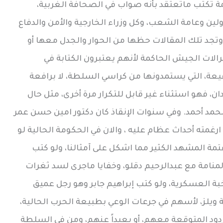
مة تكتب ماتعتقد بأنه صواب في الصحافة الغربية،
لين وعامة الشعب، وكل وزراء الخارجية والأمن والدفاع
جد تلك المقالات حظها من الحوار والجدل معها أو
نرالات الجيش الحاكمة لأنهم يعتبرون الكتابة في
عة، التي يستمدونها من كراسي السلطة، لا برافعة
ن، فهو استثناء غير قابل للتكرار مرة أخرى، مثل حال
محمد أحمد. وفي سنوات الإنقاذ كان دكتور امين حسن عمر
ارغمته أحداث عظام عليه ، والان في الحكومة الحالية لو
تمة المشهد الكثير مما اشكل على آمثالنا، ولو كتب
نامة مع عبدالرحيم دقلو، وخفايا ماجرى لسد ثغرات
بة العسكرية، ولو كتب إبراهيم جابر وهو رجل عميق
 ويلز، لأسهم في جرعات الوعي بطبيعة الحرب الحالية،
لردود المتوقعة معهم، أو بعيداً عنهم، ومن في السلطة