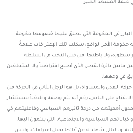
ي عتمة المشهد الكثير
البارز في الحكومة التي يطلق عليها خصومها حكومة
حكومة الأمر الواقع، شكلت تلك الإعترافات علامةً
لظاهر سطوره، ولا باطنها، من قبل النخب في السلطة
ن مابين دائرة القصر، الذي أصبح افتراضياً ولا المتحلقين
ديق في وجهها.
حركة العدل والمساواة، بل هو الرجل الثاني في الحركة من
لانفتاح على الناس، رغم أنه يتم وصفه وظيفياً بمستشار
مدون أهميتهم من درجة تاثيرهم السياسي وفاعليتهم في
و كياناتهم السياسية والاجتماعية، التي ينتمون اليها.
ية، وبالتالي شهادته عن أدائها تمثل اعترافات، وليس