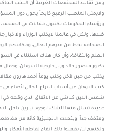
ومن تقاليد المجتمعات الغربية أن النخب الحاك
ولايمثل المنصب الرفيع كابحاً يحول دون المسؤو
ورؤساء الحكومات يكتبون مقالات في الصحف، وت
ضدها. ولكن في عالمنا لايكتب الوزراء ولا كبار ج
الصحافة تحط من قدرهم العالي، ومكانتهم الرفي
العلم والثقافة، وأن كان هناك استثناء في السودا
دكتور منصور خالد وزير خارجية السودان، وجمال 
يكتب من حين لآخر، وكتب يوماً أحمد هارون مقالا 
كتب البرهان عن أسباب النزاع الحالي لأضاء في ع
شمس الدين كباشي عن الاتفاق الذي وقعه في الم
عديدة تسلل منها الشك، لوجود تيارين داخل النخ
ومثقف جداً، ويتحدث الانجليزية كأنه من مقاطعة
ولكنهم لن يفعلوا ذلك اتقاء تقاطع الأفكار، وا