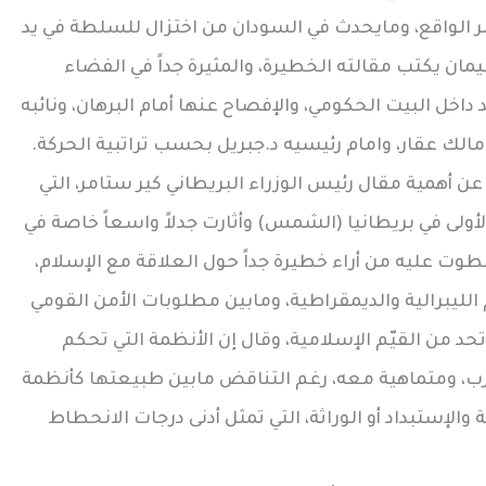
أمر الواقع، ومايحدث في السودان من اختزال للسلطة في يد
مان يكتب مقالته الخطيرة، والمثيرة جداً في الفضاء
د داخل البيت الحكومي، والإفصاح عنها أمام البرهان، ونائبه
لك عقار، وامام رئيسيه د.جبريل بحسب تراتبية الحركة.
 أهمية مقال رئيس الوزراء البريطاني كير ستامر، التي
ولى في بريطانيا (الشمس) وأثارت جدلاً واسعاً خاصة في
وت عليه من أراء خطيرة جداً حول العلاقة مع الإسلام،
م الليبرالية والديمقراطية، ومابين مطلوبات الأمن القومي
د من القيّم الإسلامية، وقال إن الأنظمة التي تحكم
غرب، ومتماهية معه، رغم التناقض مابين طبيعتها كأنظمة
الإستبداد أو الوراثة، التي تمثل أدنى درجات الانحطاط