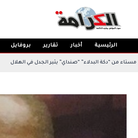
خطي
لى
لمحتوى
الرئيسية
أخبار
تقارير
بروفايل
كيغالي
النيجيري” مستاء من “دكة البدلاء” “صنداي” يثير 