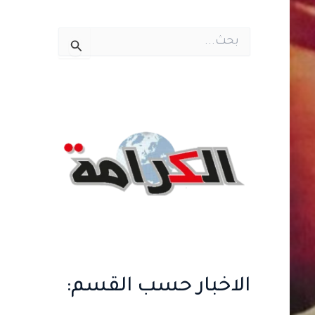
ا
ل
ب
ح
ث
ع
ن
:
الاخبار حسب القسم: