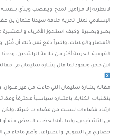
لاتطربه إلا مزامير المدح، ويغضب وينأي بنفسه
الإسلامي تمثل تجربة خلافة سيدنا عثمان بن عفان
بصر وبصيرة، وكيف استحوز الأقرباء والعشيرة 
الأمصار والولايات، واخيراً دفع ثمن ذلك أن قُتل
القومية العربية أكثر من خلافة الراشدين. ودعنا
ابن حجر، ونعود لما قال بشارة سليمان في مقاله 
مقالة بشارة سليمان التي جاءت من غير عنوان، ر
بتقنيات الكتابة، باعتباره سياسياً محترفاً ومقاتل
ارتياد فضاءات ليست من فضاءات خبرته، ولكن تبد
في التشخيص، ولما يأبه لغضب البعض منه أو اطر
حضاري في التقويم، والاعتراف. وأهم ماجاء في 