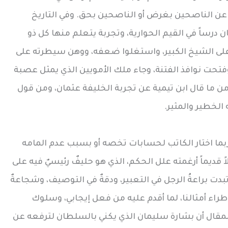
 عن الناصحين بغرض أو الناصحين بحق. وفي التاريخ
 درساً في القيم الحوارية، وتجربة يتعلم منها كل ذو
على الشيخ الكبير، واستغلوا ضعفه، ووهن سيطرته على
، وفتحت نوافذ الفتنة، وجاء ملك الأمويين الذي يمثل عصبة
 من ما قال ابن تيمية عن تجربة الخليفة عثمان، ومن قول
الخطير والمثير.
بما اختار الكاتب لحسابات تخصه أو بسبب عدم المامه
اً قديماً أرغمته علل الحكم، الذي هو حليفٌ رئيسيٌ فيه على
ت براعةُ الرجل في التعبير، ودقةٌ في التوصيف، وشجاعةٌ
اء أمثالنا، لما أقدم عليه من فعل إيجابي، وسلوك
المقال أن بشارة سليمان الذي يكني بالسلطان لترفعه عن