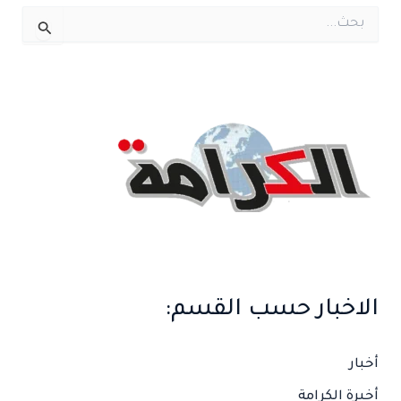
ا
ل
ب
ح
ث
ع
ن
:
الاخبار حسب القسم:
أخبار
أخيرة الكرامة