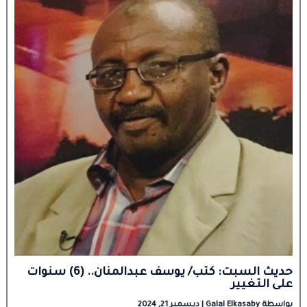
حديث السبت: كتب/ يوسف عبدالمنان.. (6) سنوات
على التغيير
بواسطة
Galal Elkasaby
|
ديسمبر 21, 2024