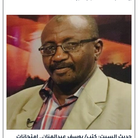
حديث السبت: كتب/ يوسف عبدالمنان.. امتحانات