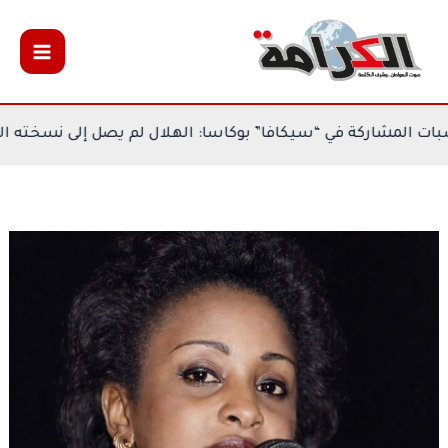
خطي
لى
لمحتوى
كونغولي” يعدد مكتسبات المشاركة في “سيكافا” بوكاسا: الهلال 