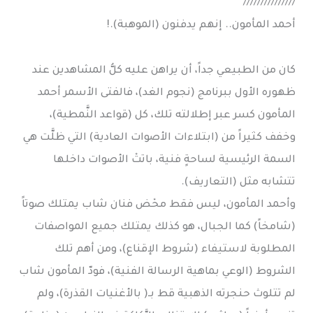
///////////////
أحمد المأمون.. إنهم يدفنون (الموهبة).!
كان من الطبيعي جداً، أن يراهن عليه كلُّ المشاهدين عند
ظهوره الأول ببرنامج (نجوم الغد)، فالفتى الأسمر أحمد
المأمون كسر عبر إطلالته تلك، كل (قواعد النَّمطية)،
وخفف كثيراً من (ابتلاءات الأصوات العادية) التي ظلَّت هي
السمة الرئيسية لساحةٍ فنية، باتتْ الأصوات داخلها
تتشابه مثل (التعاريف).
وأحمد المأمون، ليس فقط محْض فنان شاب يمتلك صوتاً
(شامخاً) كما الجبال، هو كذلك يمتلك جميع المواصفات
المطلوبة لاستيفاء (شروط الإقناع)، ومن أهم تلك
الشروط (الوعي بماهية الرسالة الفنية)، فودّ المأمون شاب
لم تتلوث حنجرته الذهبية قط بـ( بالأغنيات القذرة)، ولم