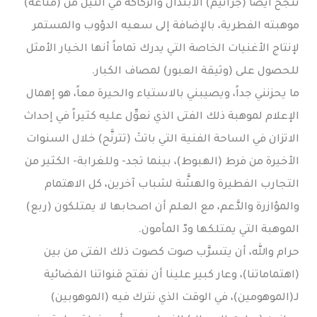
تنجح أيضاً (جراثيم) الابتذال والرَّكاكة في النيل من (مناعة)
موهبته الفطرية، بالإضافة إلى سعيه الدؤوب والمستمر
لإنتاج الأغنيات الخاصة التي يدرك تماماً أنها الخيار الأمثل
للحصول على (وثيقة العبور) لمصاف الكبار.
ما يحزنني جداً، ويصيبني بالاستياء والحيرة معاً، هو إهمال
الإعلام لموهبة ذلك الفتى الذي نعوِّل عليه كثيراً في إحداث
الاتزان في الساحة الفنية التي باتتْ (تترنَّح) خلال السنوات
الأخيرة من فرط (الهبوط)، بينما تجد- وللغرابة- الكثير من
التجارب الفطيرة والهشَّة لشباب آخرين، كل الاهتمام
والمؤازرة والدَّعم، مع العلم أن اصحابها لا يمتلكون (ربع)
الموهبة التي يمتلكها ودّ المأمون.
حرام والله، أن يتسرَّب صوت كصوت ذلك الفتى من بين
(اهتماماتنا)، وعار كبير علينا أن نفتح قنواتنا الفضائية
لـ(الموهومين)، في الوقت الذي نترك فيه (الموهوبين)