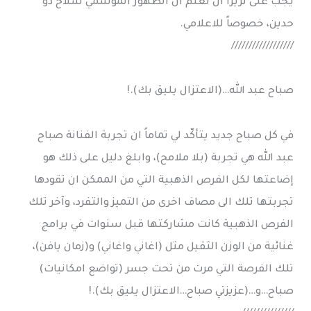
يجب على تريزا أن تعلم ان الظهور الموسمي سلاح ذو
حدين، خصوصاً للاعلامي.
//////////////////
صباح عبد الله…(الاعتزال يليق بك).!
في كل صباح جديد يتأكّد لي تماماً ان تجربة الفنانة صباح
عبد الله هي تجربة (بلا ملامح)، وابلغ دليل على ذلك هو
إضاعتها لكل الفرص الذهبية التي من الممكن ان تقودها
تجربتها تلك الى مصاف اخرى من التميز والتفرد، وآخر تلك
الفرص الذهبية كانت مشاركتها قبل سنوات في برامج
غنائية من الوزن الثقيل مثل (اغاني واغاني) و(زمان يافن)،
تلك الفرصة التي مرت من تحت جسر (تواضع امكانيات)
صباح…و…(عزيزتي صباح…الاعتزال يليق بك).!