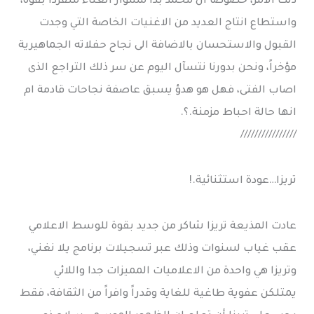
ذلك الامر، خصوصاً ان محمد بدأ مشوار الغناء منفرداً بقوة،
واستطاع انتاج العديد من الاغنيات الخاصة التي وجدت
القبول والاستحسان بالاضافة الى نجاح حفلاته الجماهيرية
مؤخراً، ونحن بدورنا نتسآل اليوم عن سر ذلك التراجع الذى
اصاب الفتى، فهل هو هدؤ يسبق عاصفة نجاحات قادمة ام
انها حالة احباط مزمنة.؟.
////////////////
تريزا…عودة استثنائية.!
عادت المذيعة تريزا شاكر من جديد بقوة للوسط الاعلامي
عقب غياب لسنوات وذلك عبر تسجيلات برنامج يلا نغني،
وتريزا هي واحدة من الاعلاميات المميزات جدا واللائي
يمتلكن عفوية طاغية للغاية وقدراً وافراً من الثقافة، فقط