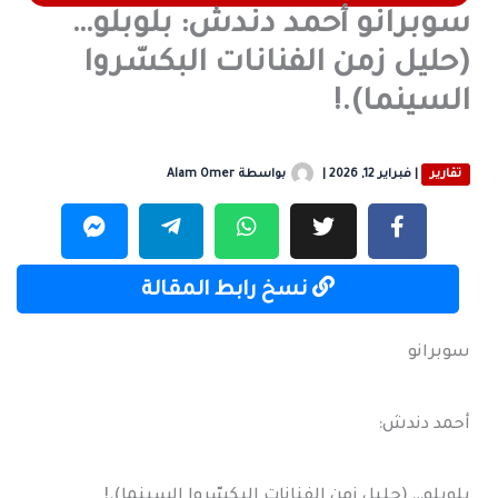
سوبرانو أحمد دندش: بلوبلو…
(حليل زمن الفنانات البكسّروا
السينما).!
تقارير
|
فبراير 12, 2026
|
بواسطة
Alam Omer
نسخ رابط المقالة
سوبرانو
أحمد دندش:
بلوبلو… (حليل زمن الفنانات البكسّروا السينما).!