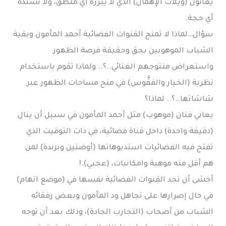
يعانون (ويلات الإهمال) الذي لا يبرره أي منطق، ولا تسنده
أي حجة.
سؤال…لماذا لا تمنح القنوات الفضائية أحمد المأمون وبقية
الشباب الموهوبين بحق وحقيقة فرصة الظهور
واستعراض منتوجهم الغنائي..؟.. ولماذا تقوم باستخدام
نظرية (الخيار والفقُّوس) في منح مساحات الظهور عبر
شاشاتها..؟.. لماذا؟
يعاني فنان (موهوب) مثل أحمد المأمون في سبيل أن ينال
(دقيقة واحدة) داخل قناة فضائية، في ذات التوقيت الذي
تفتح فيه الفضائيات استديوهاتها (أوضتين وبرندة) لمن
هم أقل منه موهبة وامكانيات، (عجبي).!
أخشى أن تجد القنوات الفضائية نفسها في (موضع اتهام)
في حال إصرارها على تجاهل ود المأمون وبعض رفقائه
الشباب من أصحاب (التجارب الجادة)، وذلك بعد أن توجه