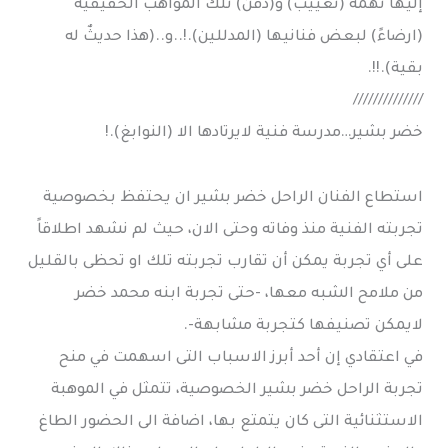
إليها تهمة (تغييب) و(دفن) تلك المواهب الحقيقية
(ارضاءً) لبعض فنانيها (المدللين).!..و..(هذا حديثٌ له
بقية).!!.
//////////////
خضر بشير…مدرسة فنية لايرتادها الا (النوابغ).!
استطاع الفنان الراحل خضر بشير ان يحتفظ بخصوصية
تجربته الفنية منذ وفاته وحتى الان، حيث لم نشهد اطلاقاً
على أي تجربة يمكن أن تقارب تجربته تلك او تحظى بالقليل
من ملامح الشبه معها، -حتى تجربة ابنه محمد خضر
لايمكن تصنيفها كتجربة مشابهة-.
في اعتقادي إن أحد أبرز الاسباب التى اسهمت في منح
تجربة الراحل خضر بشير الخصوصية، تتمثل في الموهبة
الاستثنائية التى كان يتمتع بها، اضافة الى الحضور الطاغ