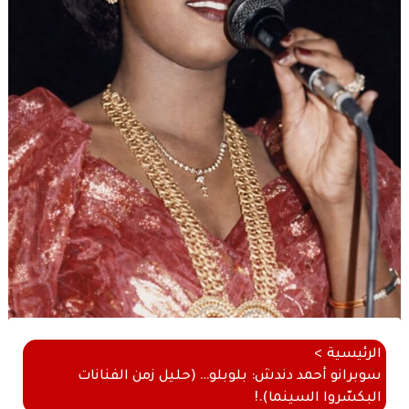
الرئيسية
سوبرانو أحمد دندش: بلوبلو… (حليل زمن الفنانات
البكسّروا السينما).!