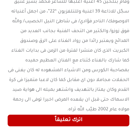
وقام بتلحين 45 أغنية أغلبها للشاعر محمد بشير عتيق
سجّل للاذاعة 39 اغنية وللتلفزيون “22”، من اجمل أغنياته
الاوصوفك/ الناحر فؤادي/ فى شاطئ النيل الخصيب/ والله
فوق زوزو/ والكثير من التحف الفنية بجانب العديد من
المدائح ويعتبر رائدا من رواد الغناء على الرق وصندوق
الكبريت الذى كان منشرا لفترة من الزمن فى بدايات الغناء
كما شارك بالغناء كثناء مع الفنان العظيم حميده
بمصاحبة الكورس ومن الاشياء المشهوده له كان يغنى فى
الحفلات مجاملا دون اى مقابل كما كان لاعبا متميزا فى كرة
القدم وكان يمتاز بالتهديف واشتهر بميله الى هواية صيد
الاسماك حتى قبل ان يقعده المرض اخيرا توفى الى رحمة
مولاه عام 2002 طيّب الله ثراه.
اترك تعليقاً