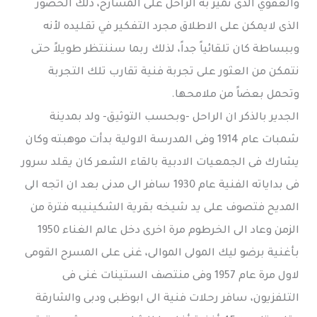
والعفوي الذى تميز به الراحل على المسارح، ذلك الحضور
الذى لايمكن على الاطلاق مجرد التفكير في تقليده لأنه
وببساطة كان تلقائياً جداً، لذلك ربما سننتظر طويلاً حتى
نتمكن من العثور على تجربة فنية تقارب تلك التجربة
وتحمل بعضاً من ملامحها.
الجدير بالذكر ان الراحل -وبحسب التوثيق- ولد بمدينة
شمبات عام 1914 وفى المدرسة الاولية بدأت موهبته وكان
يشارك فى الجمعيات الادبية بالقاء الشعر كان يقلد سرور
فى بداياته الفنية عام 1930 سافر الى مدنى بعد ان اتجه الى
المديح فتصوف على يد شيخه بقرية الشكينيبه فترة من
الزمن وعاد الى الخرطوم مرة اخرى دخل عالم الغناء 1950
بأغنية برضو ليك المولى الموالى، غنى على المسرح القومى
لاول مرة عام 1957 وفى منتصف الستينات غنى فى
التلفزيون، سافر رحلات فنية الى ابوظبى ودبى والشارقة