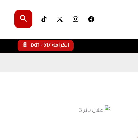
البحث
الكرامة pdf - 517