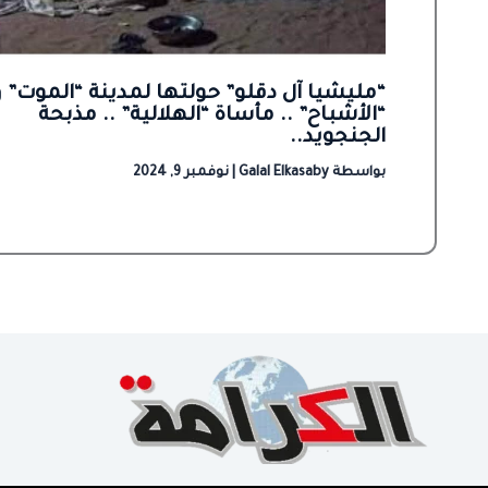
“مليشيا آل دقلو” حولتها لمدينة “الموت” و
“الأشباح” .. مأساة “الهلالية” .. مذبحة
الجنجويد..
بواسطة
Galal Elkasaby
|
نوفمبر 9, 2024