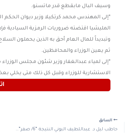
وسيف البال مابقطع قدر ماتسنو.
*إلى المهندس محمد كرتكيلا وزير ديوان الحكم ال
المليشيا اقتضته ضروريات الرمزية السيادية فإن ت
وتبديداً للمال العام أحق به الذين يحملون السلا
ثم يعين الوزراء والمحافظين.
*إلى لمياء عبدالغفار وزير شئون مجلس الوزرا
الاستشارية للوزراء وقبل كل ذلك متى يخلي بعض 
ات
السابق
حاطب ليل د. عبداللطيف البوني النتيجة “6/ صفر” لصالح الدولة