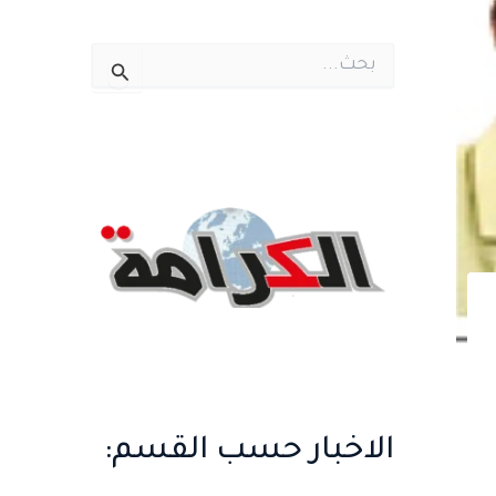
ا
ل
ب
ح
ث
ع
ن
:
الاخبار حسب القسم: