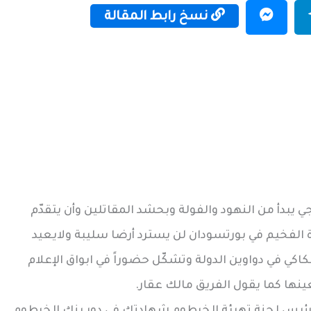
نسخ رابط المقالة
 يبدأ من النهود والفولة وبحشد المقاتلين وأن يتقدّم
الفخيم في بورتسودان لن يسترد أرضا سليبة ولايعيد
كاكي في دواوين الدولة وتشكّل حضوراً في ابواق الإعلام
ينها كما يقول الفريق مالك عقار.
ورئيس لجنة تهيئة الخرطوم شهادتك في دور بنك الخرطوم