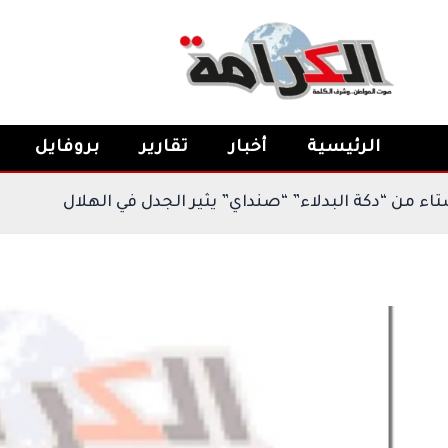
خطي
لى
لمحتوى
الرئيسية
أخبار
تقارير
بروفايل
النيجيري” مستاء من “دكة البدلاء” “صنداي” يثير الجدل في