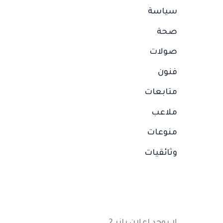
سياسة
صحة
صولات
فنون
متابعات
ملاعب
منوعات
وثائقيات
لا يوجد إعلان بانر 2.