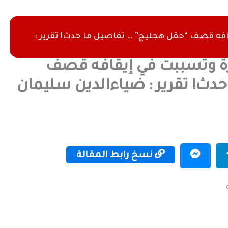
فه قصف “حقل هجليج” … تفاصيل ما حدث! تقرير :
ة وتسببت في إيقافه قصف
دث! تقرير : ضياءالدين سليمان
نسخ رابط المقالة