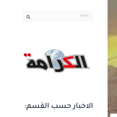
ا
ل
ب
ح
ث
ع
ن
:
الاخبار حسب القسم: