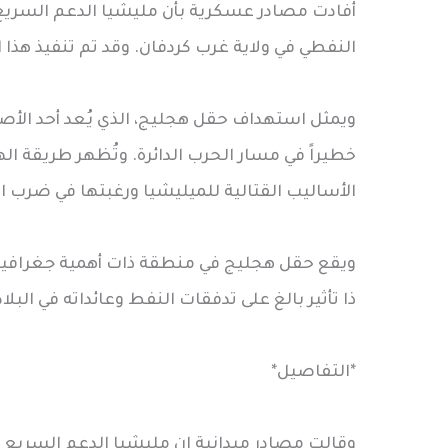
أفادت مصادر عسكرية بأن مليشيا الدعم الس
النفطي في ولاية غرب كردفان. وقد تم تنفيذ هذ
ويمثل استهداف حقل هجليج، الذي يُعد أحد الأصو
خطيراً في مسار الحرب الدائرة. وتُظهر طريقة 
الأساليب القتالية للميليشيا ورغبتها في ضرب الب
ويقع حقل هجليج في منطقة ذات أهمية جغرافية 
ذا تأثير بالغ على تدفقات النفط وعائداته في البلاد
*التفاصيل*
وقالت مصادر ميدانية ان مليشيا الدعم السري