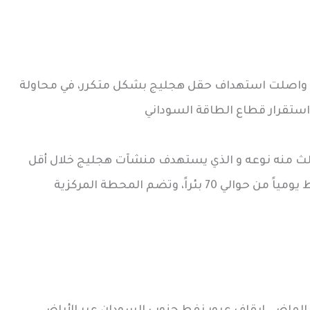
يع واصلت استهداف حقل هجليج بشكل متكرر، في محاولة
د استقرار قطاع الطاقة السوداني
ثالث منه نوعه و الذي يستهدف منشآت هجليج خلال أقل
من شهر، في منطقة تُنتج نحو 20 ألف برميل نفط يومياً من حوالي 70 بئراً، وتضم المحطة المركزية