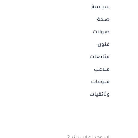
سياسة
صحة
صولات
فنون
متابعات
ملاعب
منوعات
وثائقيات
لا يوجد إعلان بانر 2.