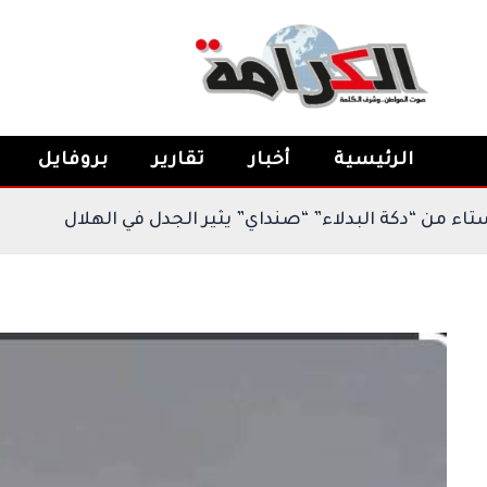
خطي
لى
لمحتوى
الرئيسية
أخبار
تقارير
بروفايل
النيجيري” مستاء من “دكة البدلاء” “صنداي” يثير الجدل ف